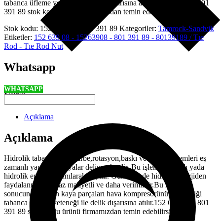
tabanca üfleme yeteneği ile delik dışarısına atılır.152 639 08 – 801
391 89 stok kodlu ürünü firmamızdan temin edebilirsiniz.
Stok kodu:
152 639 08 - 801 391 89
Kategoriler:
Tamrock-Sandvik
Etiketler:
152 639 08 - 15263908 - 801 391 89 - 80139189 / Tıe
Rod - Tıe Rod Nut
Whatsapp
WHATSAPP
Search
Açıklama
Açıklama
Hidrolik tabancalarda darbe,rotasyon,baskı ve üfleme işlemleri eş
zamanlı yapılarak kayalar delinmektedir. Bu işlemler havalı yada
hidrolik enerji kullanılarak yapılır. Günümüzde hidrolik enerjiden
faydalanma daha az maliyetli ve daha verimlidir.Bu işlemler
sonucunda kırılan kaya parçaları hava kompresörünün beslediği
tabanca üfleme yeteneği ile delik dışarısına atılır.152 639 08 – 801
391 89 stok kodlu ürünü firmamızdan temin edebilirsiniz.