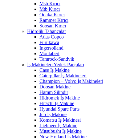
Msb Kırıcı
Mtb Kırıcı
Odaka Kırıcı
Rammer Kırıcı
Soosan Kırıcı
Hidrolik Tabancalar
Atlas Copco
Furukawa
Ingersolland
Montabert
Tamrock-Sandvik
İş Makineleri Yedek Parçaları
Case İş Makine
Caterpillar İş Makineleri
Champion – Volvo İş Makineleri
Doosan Makine
Hamm Silindir
Hidromek İş Makine
Hitachi İş Makine
Hyundai Spare Parts
Jcb İş Makine
Komatsu İş Makinesi
Liebheer İş Makine
Mıtsubushı İş Makine
New Holland İş Makine