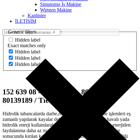
Simutomo İş Makine
Wirtgen Makine
Kaplinler
İLETİŞİM
Generic filters
Hidden label
Exact matches only
Hidden label
Hidden label
Hidden label
152 639 08 – 15263908 – 801 391 89 –
80139189 / Tıe Rod – Tıe Rod Nut
Hidrolik tabancalarda darbe,rotasyon,baskı ve üfleme işlemleri eş
zamanlı yapılarak kayalar delinmektedir. Bu işlemler havalı yada
hidrolik enerji kullanılarak yapılır. Günümüzde hidrolik enerjiden
faydalanma daha az maliyetli ve daha verimlidir.Bu işlemler
sonucunda kırılan kaya parçaları hava kompresörünün beslediği