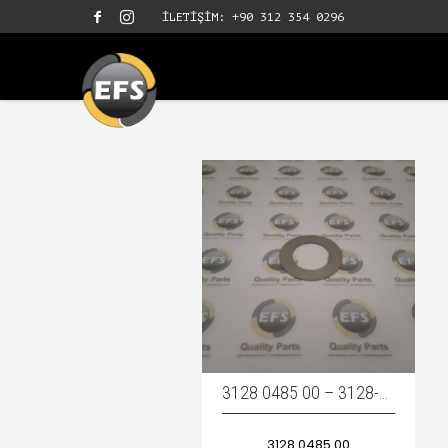
İLETİŞİM: +90 312 354 0296
3128 0485 00 – 3128-0485-00 – 3128048500 / PLATE
3128 0485 00