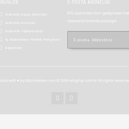
ÜRÜNLER
E-POSTA ABONELİĞİ
EFS üzerinden tüm gelişmeler hak
Hidrolik Kaya Deliciler
adresinizi bizimle paylaşın.
Hidrolik Kırıcılar
Hidrolik Tabancalar
İş Makineleri Yedek Parçaları
Kaplinler
ade with ♥ by tbtcreative.com © 2019 efsgrup.com.tr All rights reserve