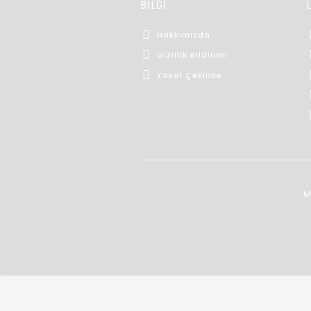
BİLGİ
Hakkımızda
Gizlilik Bildirimi
Yasal Çekince
M