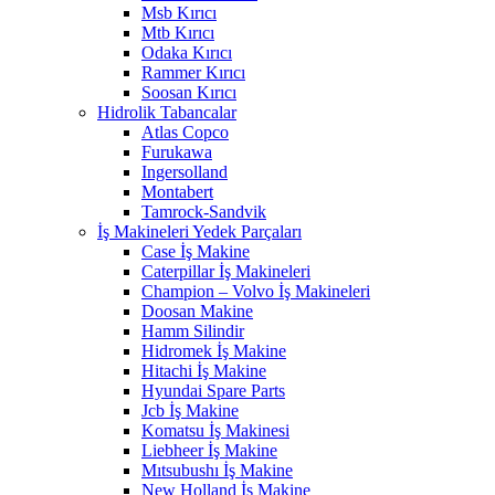
Msb Kırıcı
Mtb Kırıcı
Odaka Kırıcı
Rammer Kırıcı
Soosan Kırıcı
Hidrolik Tabancalar
Atlas Copco
Furukawa
Ingersolland
Montabert
Tamrock-Sandvik
İş Makineleri Yedek Parçaları
Case İş Makine
Caterpillar İş Makineleri
Champion – Volvo İş Makineleri
Doosan Makine
Hamm Silindir
Hidromek İş Makine
Hitachi İş Makine
Hyundai Spare Parts
Jcb İş Makine
Komatsu İş Makinesi
Liebheer İş Makine
Mıtsubushı İş Makine
New Holland İş Makine