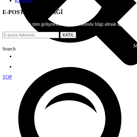
Kaplinler
E-POSTA ABONELİĞİ
EFS üzerinden tüm gelişmeler hakkında anında bilgi almak için e-posta
KATIL
M
Search
TOP