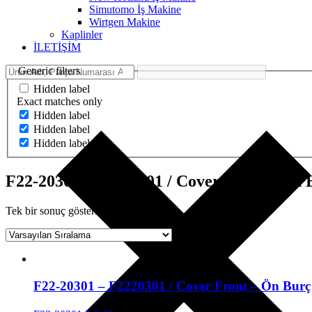
Simutomo İş Makine
Wirtgen Makine
Kaplinler
İLETİŞİM
Generic filters
Hidden label
Exact matches only
Hidden label
Hidden label
Hidden label
F22-20301 - F2220301 / Cover Front - Ön 
Tek bir sonuç gösteriliyor
F22-20301 – F2220301 / Cover Front – Ön Burç