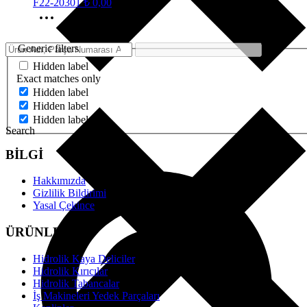
F22-20301
₺
0,00
Generic filters
Hidden label
Exact matches only
Hidden label
Hidden label
Hidden label
Search
BİLGİ
Hakkımızda
Gizlilik Bildirimi
Yasal Çekince
ÜRÜNLER
Hidrolik Kaya Deliciler
Hidrolik Kırıcılar
Hidrolik Tabancalar
İş Makineleri Yedek Parçaları