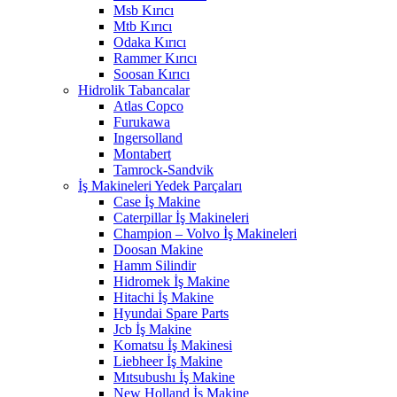
Msb Kırıcı
Mtb Kırıcı
Odaka Kırıcı
Rammer Kırıcı
Soosan Kırıcı
Hidrolik Tabancalar
Atlas Copco
Furukawa
Ingersolland
Montabert
Tamrock-Sandvik
İş Makineleri Yedek Parçaları
Case İş Makine
Caterpillar İş Makineleri
Champion – Volvo İş Makineleri
Doosan Makine
Hamm Silindir
Hidromek İş Makine
Hitachi İş Makine
Hyundai Spare Parts
Jcb İş Makine
Komatsu İş Makinesi
Liebheer İş Makine
Mıtsubushı İş Makine
New Holland İş Makine