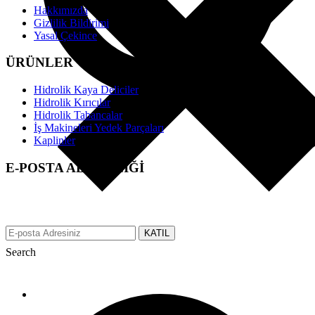
Hakkımızda
Gizlilik Bildirimi
Yasal Çekince
ÜRÜNLER
Hidrolik Kaya Deliciler
Hidrolik Kırıcılar
Hidrolik Tabancalar
İş Makineleri Yedek Parçaları
Kaplinler
E-POSTA ABONELİĞİ
EFS üzerinden tüm gelişmeler hakkında anında bilgi almak için e-
posta adresinizi bizimle paylaşın.
KATIL
Search
Made with ♥ by tbtcreative.com © 2019 efsgrup.com.tr All rights
reserved.