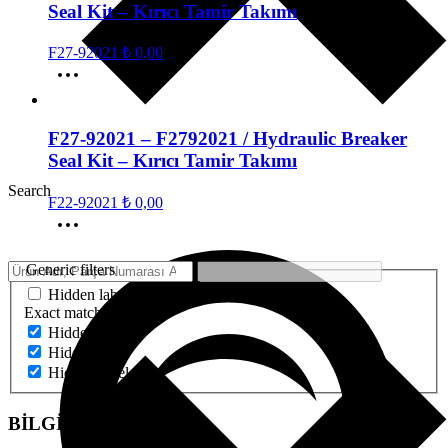
Seal Kit – Kırıcı Tamir Takımı
F27-92021
₺
0,00
F27-92021 – F2792021 / Hydraulic Breaker
Seal Kit – Kırıcı Tamir Takımı
Search
F22-92021
₺
0,00
Generic filters
Hidden label
Exact matches only
Hidden label
Hidden label
Hidden label
BİLGİ