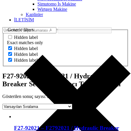
Simutomo İş Makine
Wirtgen Makine
Kaplinler
İLETİŞİM
Generic filters
Hidden label
Exact matches only
Hidden label
Hidden label
Hidden label
F27-92021 - F2792021 / Hydraulic
Breaker Seal Kit - Kırıcı Tamir Takımı
Gösterilen sonuç sayısı: 2
F27-92021 – F2792021 / Hydraulic Breaker