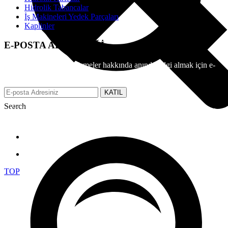
Hidrolik Tabancalar
İş Makineleri Yedek Parçaları
Kaplinler
E-POSTA ABONELİĞİ
EFS üzerinden tüm gelişmeler hakkında anında bilgi almak için e-
posta adresinizi bizimle paylaşın.
KATIL
Search
Made with ♥ by tbtcreative.com © 2019 efsgrup.com.tr All rights
reserved.
TOP