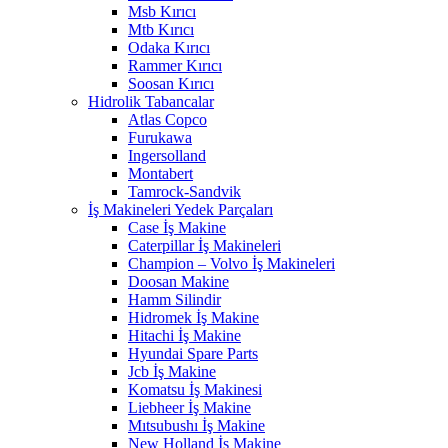
Msb Kırıcı
Mtb Kırıcı
Odaka Kırıcı
Rammer Kırıcı
Soosan Kırıcı
Hidrolik Tabancalar
Atlas Copco
Furukawa
Ingersolland
Montabert
Tamrock-Sandvik
İş Makineleri Yedek Parçaları
Case İş Makine
Caterpillar İş Makineleri
Champion – Volvo İş Makineleri
Doosan Makine
Hamm Silindir
Hidromek İş Makine
Hitachi İş Makine
Hyundai Spare Parts
Jcb İş Makine
Komatsu İş Makinesi
Liebheer İş Makine
Mıtsubushı İş Makine
New Holland İş Makine