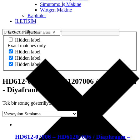
Simutomo İş Makine
Wirtgen Makine
Kaplinler
İLETİŞİM
Generic filters
Hidden label
Exact matches only
Hidden label
Hidden label
Hidden label
HD612-07006 - HD61207006 / Diaphragm
- Diyafram
Tek bir sonuç gösteriliyor
HD612-07006 – HD61207006 / Diaphragm –