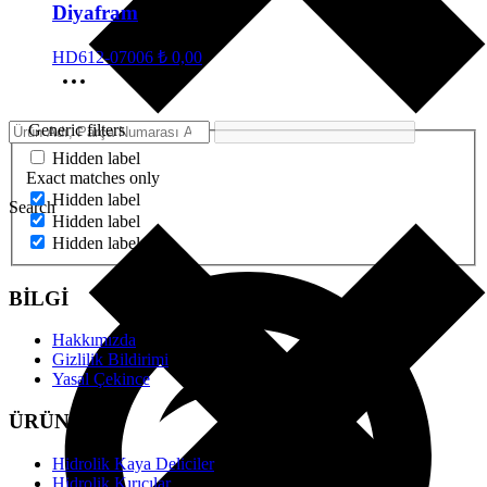
Diyafram
HD612-07006
₺
0,00
Generic filters
Hidden label
Exact matches only
Hidden label
Search
Hidden label
Hidden label
BİLGİ
Hakkımızda
Gizlilik Bildirimi
Yasal Çekince
ÜRÜNLER
Hidrolik Kaya Deliciler
Hidrolik Kırıcılar