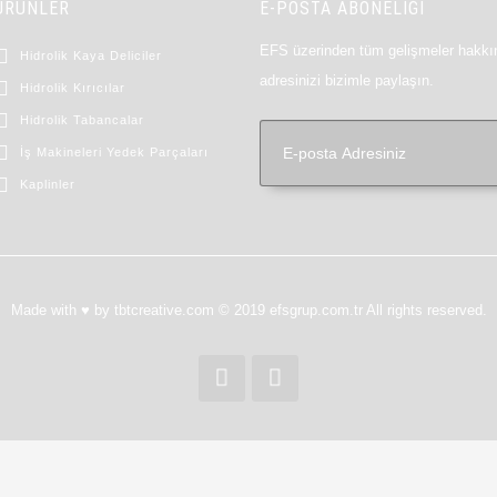
ÜRÜNLER
E-POSTA ABONELİĞİ
EFS üzerinden tüm gelişmeler hakkın
Hidrolik Kaya Deliciler
adresinizi bizimle paylaşın.
Hidrolik Kırıcılar
Hidrolik Tabancalar
İş Makineleri Yedek Parçaları
Kaplinler
Made with ♥ by tbtcreative.com © 2019 efsgrup.com.tr All rights reserved.