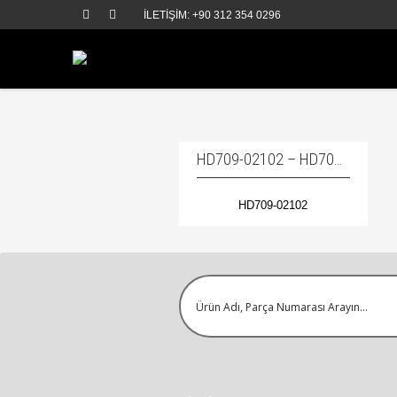
İLETİŞİM: +90 312 354 0296
HD709-02102 – HD70902102 / PLAIN BEARING – ROTASYON ÖN BURCU
HD709-02102