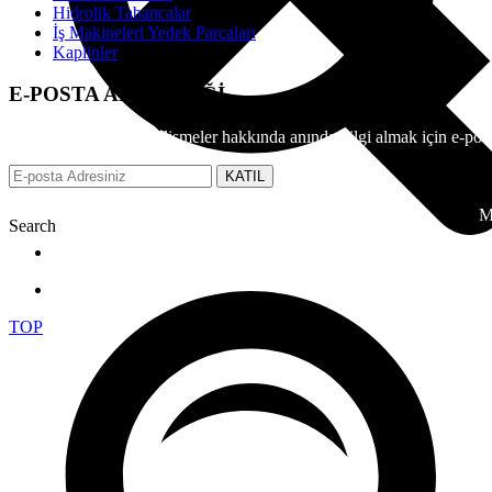
Hidrolik Tabancalar
İş Makineleri Yedek Parçaları
Kaplinler
E-POSTA ABONELİĞİ
EFS üzerinden tüm gelişmeler hakkında anında bilgi almak için e-posta
KATIL
M
Search
TOP