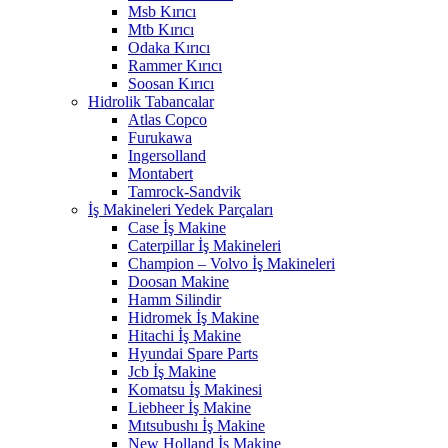
Msb Kırıcı
Mtb Kırıcı
Odaka Kırıcı
Rammer Kırıcı
Soosan Kırıcı
Hidrolik Tabancalar
Atlas Copco
Furukawa
Ingersolland
Montabert
Tamrock-Sandvik
İş Makineleri Yedek Parçaları
Case İş Makine
Caterpillar İş Makineleri
Champion – Volvo İş Makineleri
Doosan Makine
Hamm Silindir
Hidromek İş Makine
Hitachi İş Makine
Hyundai Spare Parts
Jcb İş Makine
Komatsu İş Makinesi
Liebheer İş Makine
Mıtsubushı İş Makine
New Holland İş Makine