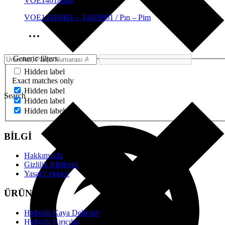
VOE14618861
VOE14618861 – 14618861 / Pın – Pim
Generic filters
Hidden label
Exact matches only
Hidden label
Search
Hidden label
Hidden label
BİLGİ
Hakkımızda
Gizlilik Bildirimi
Yasal Çekince
ÜRÜNLER
Hidrolik Kaya Deliciler
Hidrolik Kırıcılar