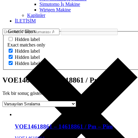
Simutomo İş Makine
Wirtgen Makine
Kaplinler
İLETİŞİM
Generic filters
Hidden label
Exact matches only
Hidden label
Hidden label
Hidden label
VOE14618861 - 14618861 / Pın - Pim
Tek bir sonuç gösteriliyor
VOE14618861 – 14618861 / Pın – Pim