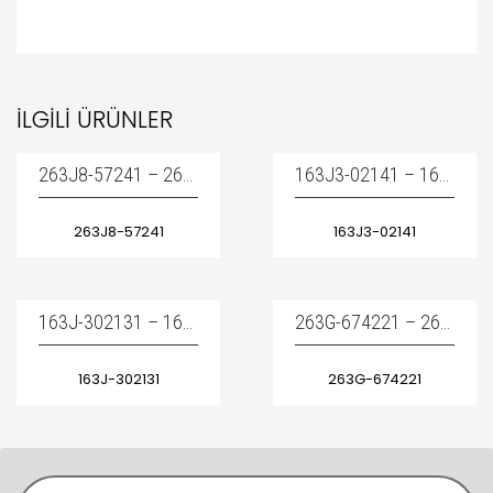
İLGILI ÜRÜNLER
263J8-57241 – 263J857241 / BUCKET SEAL KIT – KOVA SILINDIR TAMIR TAKIMI
163J3-02141 – 163J302141 / DISK BRAKE
263J8-57241
163J3-02141
163J-302131 – 163J302131 / DISK BRAKE
263G-674221 – 263G674221 / MOTOR WIPER REAR – ARKA SILECEK MOTORU
163J-302131
263G-674221