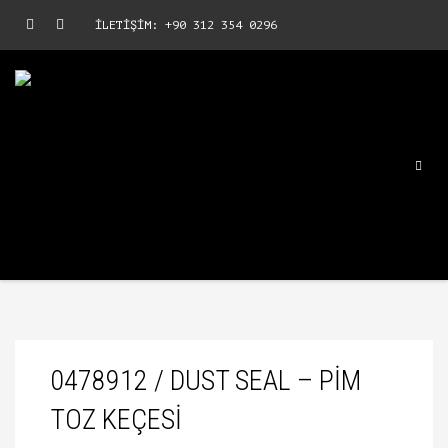
İLETİŞİM: +90 312 354 0296
0478912 / DUST SEAL – PIM
TOZ KEÇESI