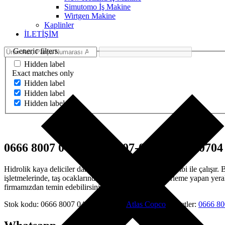
Simutomo İş Makine
Wirtgen Makine
Kaplinler
İLETİŞİM
Generic filters
Hidden label
Exact matches only
Hidden label
Hidden label
Hidden label
0666 8007 04 – 0666-8007-04 – 0666800704 
Hidrolik kaya deliciler darbe,baskı,dönme,üfleme prensibi ile çalışır.
işletmelerinde, taş ocaklarında, delme-patlatma ile ilerleme yapan ye
firmamızdan temin edebilirsiniz.
Stok kodu:
0666 8007 04
Kategoriler:
Atlas Copco
Etiketler:
0666 80