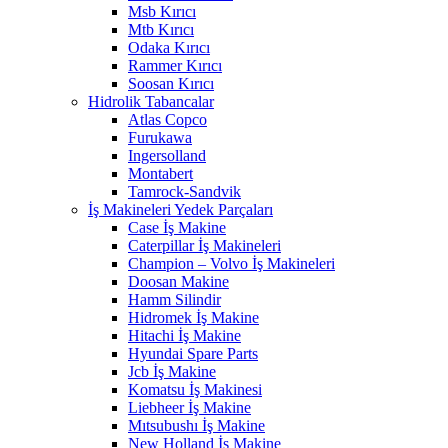
Msb Kırıcı
Mtb Kırıcı
Odaka Kırıcı
Rammer Kırıcı
Soosan Kırıcı
Hidrolik Tabancalar
Atlas Copco
Furukawa
Ingersolland
Montabert
Tamrock-Sandvik
İş Makineleri Yedek Parçaları
Case İş Makine
Caterpillar İş Makineleri
Champion – Volvo İş Makineleri
Doosan Makine
Hamm Silindir
Hidromek İş Makine
Hitachi İş Makine
Hyundai Spare Parts
Jcb İş Makine
Komatsu İş Makinesi
Liebheer İş Makine
Mıtsubushı İş Makine
New Holland İş Makine