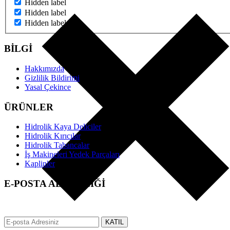
Hidden label
Hidden label
Hidden label
BİLGİ
Hakkımızda
Gizlilik Bildirimi
Yasal Çekince
ÜRÜNLER
Hidrolik Kaya Deliciler
Hidrolik Kırıcılar
Hidrolik Tabancalar
İş Makineleri Yedek Parçaları
Kaplinler
E-POSTA ABONELİĞİ
EFS üzerinden tüm gelişmeler hakkında anında bilgi almak için e-posta
KATIL