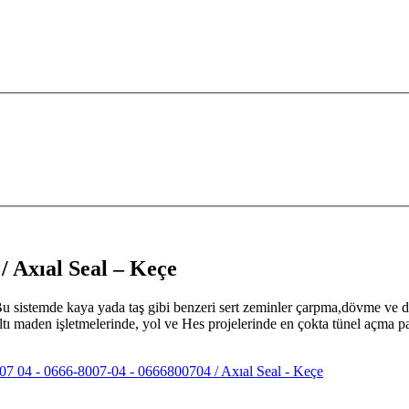
/ Axıal Seal – Keçe
 Bu sistemde kaya yada taş gibi benzeri sert zeminler çarpma,dövme ve d
raltı maden işletmelerinde, yol ve Hes projelerinde en çokta tünel açma
07 04 - 0666-8007-04 - 0666800704 / Axıal Seal - Keçe