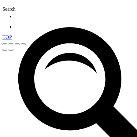
M
Search
TOP