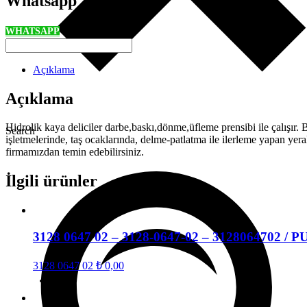
Whatsapp
WHATSAPP
Açıklama
Açıklama
Hidrolik kaya deliciler darbe,baskı,dönme,üfleme prensibi ile çalışır.
Search
işletmelerinde, taş ocaklarında, delme-patlatma ile ilerleme yapan ye
firmamızdan temin edebilirsiniz.
İlgili ürünler
3128 0647 02 – 3128-0647-02 – 3128064702 / 
3128 0647 02
₺
0,00