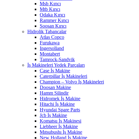
Msb Kırıcı
Mtb Kırıcı
Odaka Kırıcı
Rammer Kırıcı
Soosan Kırıcı
Hidrolik Tabancalar
Atlas Copco
Furukawa
Ingersolland
Montabert
Tamrock-Sandvik
İş Makineleri Yedek Parçaları
Case İş Makine
Caterpillar İş Makineleri
Champion – Volvo İş Makineleri
Doosan Makine
Hamm Silindir
Hidromek İş Makine
Hitachi İş Makine
Hyundai Spare Parts
Jcb İş Makine
Komatsu İş Makinesi
Liebheer İş Makine
Mıtsubushı İş Makine
New Holland İş Makine