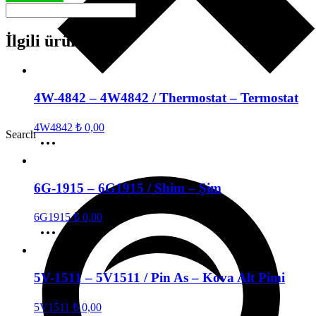
İlgili ürünler
4W-4842 – 4W4842 / Thermostat – Termostat
4W4842
₺
0,00
Search
6G-1915 – 6G1915 / Shim – Şim
6G1915
₺
0,00
5V-1511 – 5V1511 / Pin As – Kova Alt Pimi
5V1511
₺
0,00