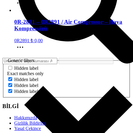
0R-2891 – 0R2891 / Air Compressor – Hava
Kompressörü
0R2891
₺
0,00
Generic filters
Hidden label
Exact matches only
Hidden label
Hidden label
Hidden label
BİLGİ
Hakkımızda
Gizlilik Bildirimi
Yasal Çekince