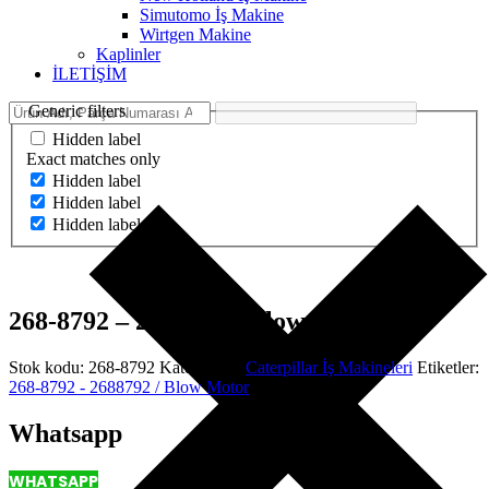
Simutomo İş Makine
Wirtgen Makine
Kaplinler
İLETİŞİM
Generic filters
Hidden label
Exact matches only
Hidden label
Hidden label
Hidden label
268-8792 – 2688792 / Blow Motor
Stok kodu:
268-8792
Kategoriler:
Caterpillar İş Makineleri
Etiketler:
268-8792 - 2688792 / Blow Motor
Whatsapp
WHATSAPP