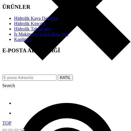
ÜRÜNLER
Hidrolik Kaya Deliciler
Hidrolik Kırıcılar
Hidrolik Tabancalar
İş Makineleri Yedek Parçaları
Kaplinler
E-POSTA ABONELİĞİ
EFS üzerinden tüm gelişmeler hakkında anında bilgi almak için e-
posta adresinizi bizimle paylaşın.
KATIL
Search
Made with ♥ by tbtcreative.com © 2019 efsgrup.com.tr All rights
reserved.
TOP