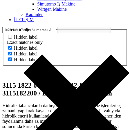
Simutomo İş Makine
Wirtgen Makine
Kaplinler
İLETİŞİM
Generic filters
Hidden label
Exact matches only
Hidden label
Hidden label
Hidden label
3115 1822 00 – 3115-1822-00 –
3115182200 / Diaphragm – Diyafram
Hidrolik tabancalarda darbe,rotasyon,baskı ve üfleme işlemleri eş
zamanlı yapılarak kayalar delinmektedir. Bu işlemler havalı yada
hidrolik enerji kullanılarak yapılır. Günümüzde hidrolik enerjiden
faydalanma daha az maliyetli ve daha verimlidir.Bu işlemler
sonucunda kırılan kaya parçaları hava kompresörünün beslediği