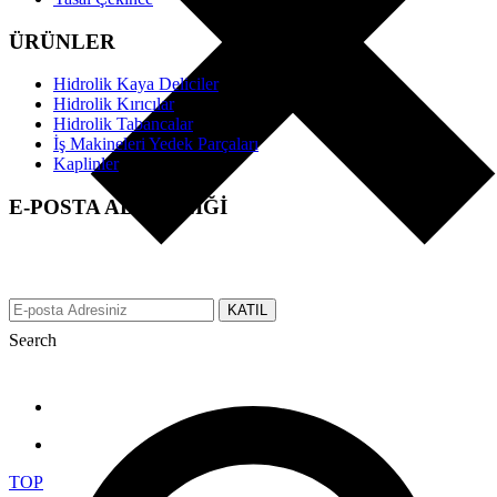
ÜRÜNLER
Hidrolik Kaya Deliciler
Hidrolik Kırıcılar
Hidrolik Tabancalar
İş Makineleri Yedek Parçaları
Kaplinler
E-POSTA ABONELİĞİ
EFS üzerinden tüm gelişmeler hakkında anında bilgi almak için e-
posta adresinizi bizimle paylaşın.
KATIL
Search
Made with ♥ by tbtcreative.com © 2019 efsgrup.com.tr All rights
reserved.
TOP