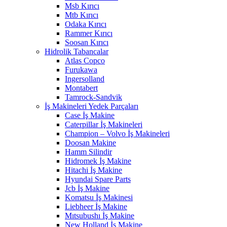
Msb Kırıcı
Mtb Kırıcı
Odaka Kırıcı
Rammer Kırıcı
Soosan Kırıcı
Hidrolik Tabancalar
Atlas Copco
Furukawa
Ingersolland
Montabert
Tamrock-Sandvik
İş Makineleri Yedek Parçaları
Case İş Makine
Caterpillar İş Makineleri
Champion – Volvo İş Makineleri
Doosan Makine
Hamm Silindir
Hidromek İş Makine
Hitachi İş Makine
Hyundai Spare Parts
Jcb İş Makine
Komatsu İş Makinesi
Liebheer İş Makine
Mıtsubushı İş Makine
New Holland İş Makine