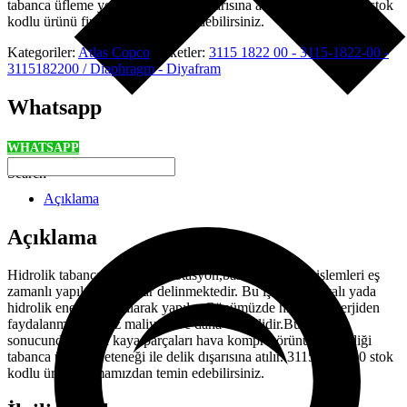
tabanca üfleme yeteneği ile delik dışarısına atılır. 3115 1822 00 stok
kodlu ürünü firmamızdan temin edebilirsiniz.
Kategoriler:
Atlas Copco
Etiketler:
3115 1822 00 - 3115-1822-00 -
3115182200 / Diaphragm - Diyafram
Whatsapp
WHATSAPP
Search
Açıklama
Açıklama
Hidrolik tabancalarda darbe,rotasyon,baskı ve üfleme işlemleri eş
zamanlı yapılarak kayalar delinmektedir. Bu işlemler havalı yada
hidrolik enerji kullanılarak yapılır. Günümüzde hidrolik enerjiden
faydalanma daha az maliyetli ve daha verimlidir.Bu işlemler
sonucunda kırılan kaya parçaları hava kompresörünün beslediği
tabanca üfleme yeteneği ile delik dışarısına atılır. 3115 1822 00 stok
kodlu ürünü firmamızdan temin edebilirsiniz.