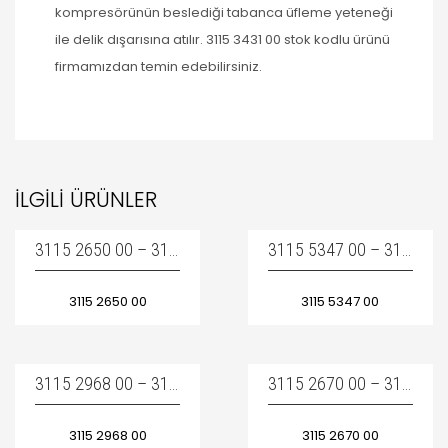
kompresörünün beslediği tabanca üfleme yeteneği
ile delik dışarısına atılır. 3115 3431 00 stok kodlu ürünü
firmamızdan temin edebilirsiniz.
İLGILI ÜRÜNLER
3115 2650 00 – 3115265000 – 3115-2650-00 / DRIVER
3115 5347 00 – 3115534700 – 3115-5347-00 / LINER DAMPING – PISTON BURCU
3115 2650 00
3115 5347 00
3115 2968 00 – 3115296800 – 3115-2968-00 / ROTATION CHUCK BUSHING – ŞANK ARKA YATAĞI
3115 2670 00 – 3115267000 – 3115-2670-00 / LINER DAMPING – PISTON BURCU
3115 2968 00
3115 2670 00