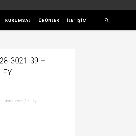
KURUMSAL
ÜRÜNLER
İLETİŞİM
128-3021-39 –
LEY
- 3128302139 / Pulley