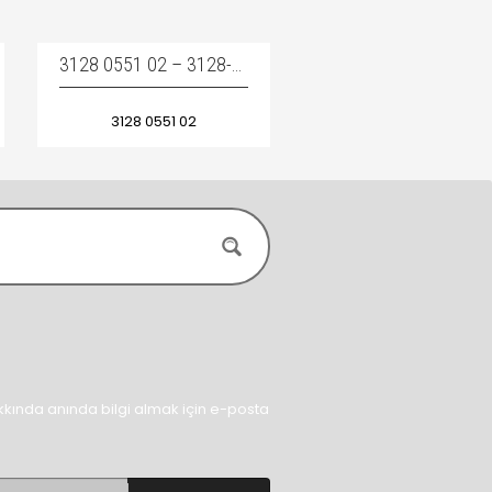
3128 0551 02 – 3128-0551-02 – 3128055102 / RETURN ROPE – KIZAK HALATI
3128 0551 02
kında anında bilgi almak için e-posta