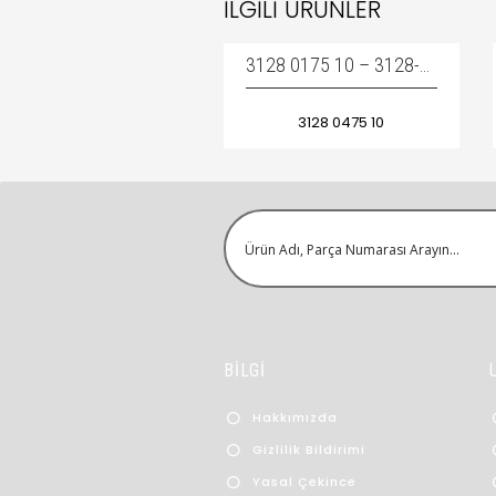
İLGILI ÜRÜNLER
3128 0175 10 – 3128-0475-10 – 3128047510 / HOSE DRUM – HORTUM MAKARASI
3128 0475 10
BİLGİ
Hakkımızda
Gizlilik Bildirimi
Yasal Çekince