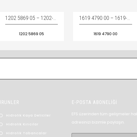
1202 5869 05 – 1202-5869-05 – 1202586905 / THERMOSTAT- TERMOSTAT
1619 4790 00 – 1619-4790-00 – 1619479000 / COUPLING – KAPLIN
1202 5869 05
1619 4790 00
ÜRÜNLER
E-POSTA ABONELİĞİ
EFS üzerinden tüm gelişmeler hak
Hidrolik Kaya Deliciler
adresinizi bizimle paylaşın.
Hidrolik Kırıcılar
Hidrolik Tabancalar