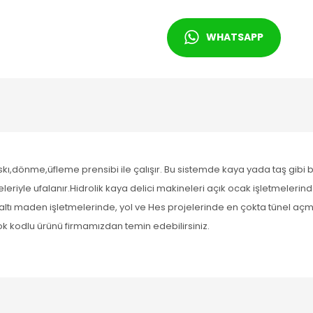
WHATSAPP
skı,dönme,üfleme prensibi ile çalışır. Bu sistemde kaya yada taş gibi 
yle ufalanır.Hidrolik kaya delici makineleri açık ocak işletmelerin
altı maden işletmelerinde, yol ve Hes projelerinde en çokta tünel a
tok kodlu ürünü firmamızdan temin edebilirsiniz.