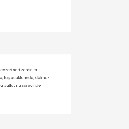
benzeri sert zeminler
de, taş ocaklarında, delme-
çma patlatma sürecinde