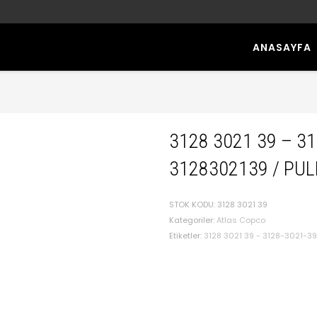
ANASAYFA
3128 3021 39 – 3
3128302139 / PUL
STOK KODU:
3128 3021 39
Kategoriler:
Atlas Copco
Etiketler:
3128 3021 39 - 3128-3021-39 