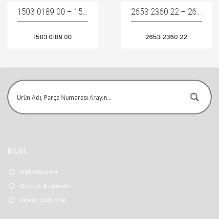
1503 0189 00 – 1503-0189-00 – 1503018900 / COMPRESSOR AIR FILTER – KOMPRESÖR HAVA FILTRESI
2653 2360 22 – 2653-2360-22 – 2653236022 / HYDRAULIC CYLINDER – HIDROLIK SILINDIR
1503 0189 00
2653 2360 22
BİLGİ
Hakkımızda
Gizlilik Bildirimi
Yasal Çekince