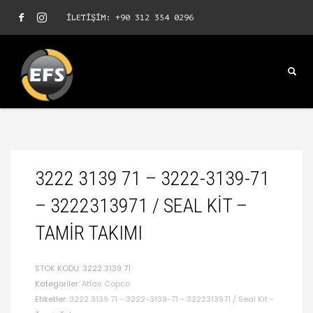
İLETİŞİM: +90 312 354 0296
3222 3139 71 – 3222-3139-71
– 3222313971 / SEAL KIT –
TAMIR TAKIMI
STOK KODU:
3222 3139 71
Kategoriler:
Atlas Copco
Etiketler:
3222 3139 71 - 3222-3139-71 - 3222313971 / Seal Kit -