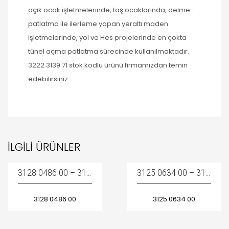
açık ocak işletmelerinde, taş ocaklarında, delme-
patlatma ile ilerleme yapan yeraltı maden
işletmelerinde, yol ve Hes projelerinde en çokta
tünel açma patlatma sürecinde kullanılmaktadır.
3222 3139 71 stok kodlu ürünü firmamızdan temin
edebilirsiniz.
İLGILI ÜRÜNLER
3128 0486 00 – 3128-0486-00 – 3128048600 / PIPE – HORTUM MAKARA BORUSU
3125 0634 00 – 3125-0634-00 – 3125063400 / DOWEL – DAYAMA TAKOZU
3128 0486 00
3125 0634 00