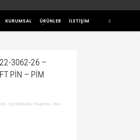
KURUMSAL
ÜRÜNLER
İLETİŞİM
222-3062-26 –
FT PIN – PIM
6 - 3222306226 / Shaft Pin - Pim