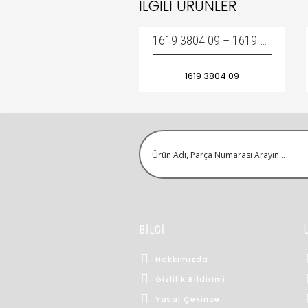
İLGILI ÜRÜNLER
1619 3804 09 – 1619-3804-09 – 1619380409 / COUPLING – KAPLIN
1619 3804 09
BİLGİ
Hakkımızda
Gizlilik Bildirimi
Yasal Çekince