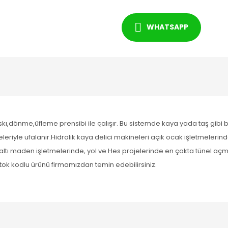
WHATSAPP
skı,dönme,üfleme prensibi ile çalışır. Bu sistemde kaya yada taş gibi 
yle ufalanır.Hidrolik kaya delici makineleri açık ocak işletmelerin
altı maden işletmelerinde, yol ve Hes projelerinde en çokta tünel a
tok kodlu ürünü firmamızdan temin edebilirsiniz.