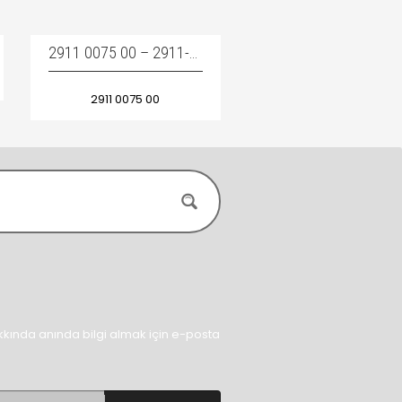
2911 0075 00 – 2911-0075-00 – 2911007500 / COMPRESSOR AIR FILTER – KOMPRESÖR HAVA FILTRESI
2911 0075 00
kında anında bilgi almak için e-posta