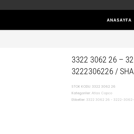
ANASAYFA
3322 3062 26 – 3
3222306226 / SHA
STOK KODU:
3322 3062 26
Kategoriler:
Atlas Copco
Etiketler:
3322 3062 26 - 3222-3062-2