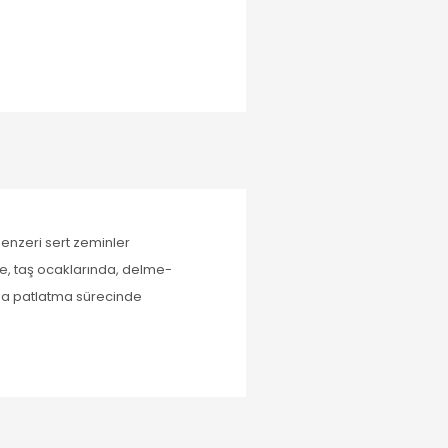
benzeri sert zeminler
de, taş ocaklarında, delme-
çma patlatma sürecinde