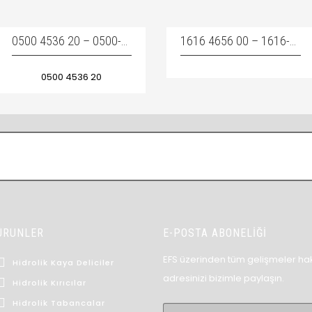
0500 4536 20 – 0500-4536-20 – 0500453620 / BUSHING- HORTUM MAKARA BURCU
1616 4656 00 – 1616-4656-00 – 1616465600 / AIR OIL SEPERATOR – SEPERATÖR FILTRESI
0500 4536 20
ÜRÜNLER
E-POSTA ABONELİĞİ
EFS üzerinden tüm gelişmeler hak
Hidrolik Kaya Deliciler
adresinizi bizimle paylaşın.
Hidrolik Kırıcılar
Hidrolik Tabancalar