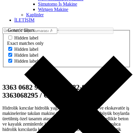
Simutomo İş Makine
Wirtgen Makine
Kaplinler
İLETİŞİM
Generic filters
Hidden label
Exact matches only
Hidden label
Hidden label
Hidden label
3363 0682 95 – 3363-0682-95 –
3363068295 / Cover
Hidrolik kırıcılar hidrolik yağı ile çalışan bekoloder ve ekskavatör iş
makinelerine takılan makine tonajına göre küçük ve büyük boylarda
üretilmiş özel tasarım ataşmanlardır.Hidrolik kırıcılar özellikle beton
ve kayalık zeminlerde kırma işlemi yapan ataşmanlardır.Başlıca
hidrolik kırıcılarda kullanılan bütün metal yedek parçalar,plastik