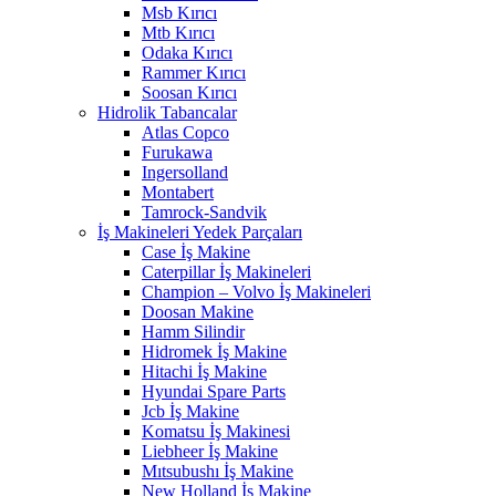
Msb Kırıcı
Mtb Kırıcı
Odaka Kırıcı
Rammer Kırıcı
Soosan Kırıcı
Hidrolik Tabancalar
Atlas Copco
Furukawa
Ingersolland
Montabert
Tamrock-Sandvik
İş Makineleri Yedek Parçaları
Case İş Makine
Caterpillar İş Makineleri
Champion – Volvo İş Makineleri
Doosan Makine
Hamm Silindir
Hidromek İş Makine
Hitachi İş Makine
Hyundai Spare Parts
Jcb İş Makine
Komatsu İş Makinesi
Liebheer İş Makine
Mıtsubushı İş Makine
New Holland İş Makine