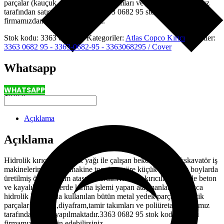
parçalar (kauçuk,diyafram,tamir takımları ve poliüretan) firmamız
tarafından satışı yapılmaktadır.3363 0682 95 stok kodlu ürünü
firmamızdan temin edebilirsiniz.
Stok kodu:
3363 0682 95
Kategoriler:
Atlas Copco Kırıcı
Etiketler:
3363 0682 95 - 3363-0682-95 - 3363068295 / Cover
Whatsapp
WHATSAPP
Search
Açıklama
Açıklama
Hidrolik kırıcılar hidrolik yağı ile çalışan bekoloder ve ekskavatör iş
makinelerine takılan makine tonajına göre küçük ve büyük boylarda
üretilmiş özel tasarım ataşmanlardır.Hidrolik kırıcılar özellikle beton
ve kayalık zeminlerde kırma işlemi yapan ataşmanlardır.Başlıca
hidrolik kırıcılarda kullanılan bütün metal yedek parçalar,plastik
parçalar (kauçuk,diyafram,tamir takımları ve poliüretan) firmamız
tarafından satışı yapılmaktadır.3363 0682 95 stok kodlu ürünü
firmamızdan temin edebilirsiniz.