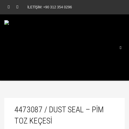
İLETİŞİM: +90 312 354 0296
4473087 / DUST SEAL – PIM
TOZ KEÇESI