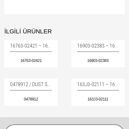
İLGILI ÜRÜNLER
16763-02421 – 16763-02421 / D-RING – FREN O-RINGI
16903-02383 – 1690302383 / D-RING
16763-02421
16903-02383
0478912 / DUST SEAL – PIM TOZ KEÇESI
163J3-02111 – 163J302111 / DISC FRICTION
0478912
163J3-02111