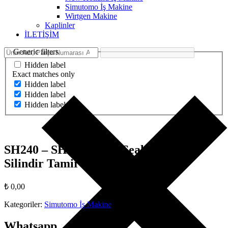
Simutomo İş Makine
Wirtgen Makine
Kaplinler
İLETİŞİM
Generic filters
Hidden label
Exact matches only
Hidden label
Hidden label
Hidden label
SH240 – SH300 / Arm Seal Kit – Arm
Silindir Tamir Takımı
₺
0,00
Kategoriler:
Simutomo İş Makine
Whatsapp