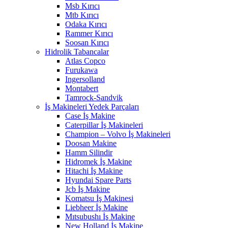
Msb Kırıcı
Mtb Kırıcı
Odaka Kırıcı
Rammer Kırıcı
Soosan Kırıcı
Hidrolik Tabancalar
Atlas Copco
Furukawa
Ingersolland
Montabert
Tamrock-Sandvik
İş Makineleri Yedek Parçaları
Case İş Makine
Caterpillar İş Makineleri
Champion – Volvo İş Makineleri
Doosan Makine
Hamm Silindir
Hidromek İş Makine
Hitachi İş Makine
Hyundai Spare Parts
Jcb İş Makine
Komatsu İş Makinesi
Liebheer İş Makine
Mıtsubushı İş Makine
New Holland İş Makine