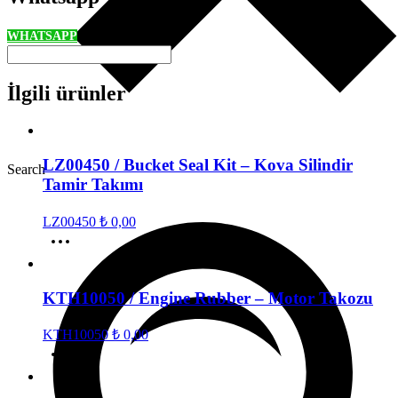
WHATSAPP
İlgili ürünler
LZ00450 / Bucket Seal Kit – Kova Silindir
Search
Tamir Takımı
LZ00450
₺
0,00
KTH10050 / Engine Rubber – Motor Takozu
KTH10050
₺
0,00