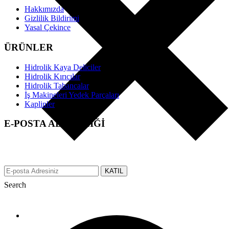
Hakkımızda
Gizlilik Bildirimi
Yasal Çekince
ÜRÜNLER
Hidrolik Kaya Deliciler
Hidrolik Kırıcılar
Hidrolik Tabancalar
İş Makineleri Yedek Parçaları
Kaplinler
E-POSTA ABONELİĞİ
EFS üzerinden tüm gelişmeler hakkında anında bilgi almak için e-
posta adresinizi bizimle paylaşın.
KATIL
Search
Made with ♥ by tbtcreative.com © 2019 efsgrup.com.tr All rights
reserved.