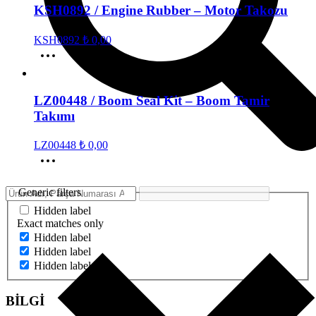
KSH0892 / Engine Rubber – Motor Takozu
KSH0892
₺
0,00
LZ00448 / Boom Seal Kit – Boom Tamir
Takımı
LZ00448
₺
0,00
Generic filters
Hidden label
Exact matches only
Hidden label
Hidden label
Hidden label
BİLGİ