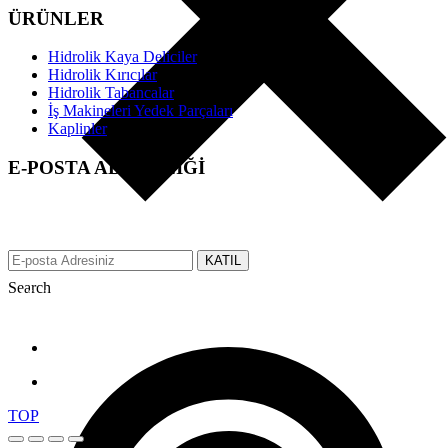
ÜRÜNLER
Hidrolik Kaya Deliciler
Hidrolik Kırıcılar
Hidrolik Tabancalar
İş Makineleri Yedek Parçaları
Kaplinler
E-POSTA ABONELİĞİ
EFS üzerinden tüm gelişmeler hakkında anında bilgi almak için e-
posta adresinizi bizimle paylaşın.
KATIL
Search
Made with ♥ by tbtcreative.com © 2019 efsgrup.com.tr All rights
reserved.
TOP