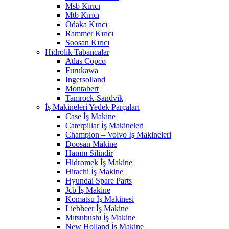
Msb Kırıcı
Mtb Kırıcı
Odaka Kırıcı
Rammer Kırıcı
Soosan Kırıcı
Hidrolik Tabancalar
Atlas Copco
Furukawa
Ingersolland
Montabert
Tamrock-Sandvik
İş Makineleri Yedek Parçaları
Case İş Makine
Caterpillar İş Makineleri
Champion – Volvo İş Makineleri
Doosan Makine
Hamm Silindir
Hidromek İş Makine
Hitachi İş Makine
Hyundai Spare Parts
Jcb İş Makine
Komatsu İş Makinesi
Liebheer İş Makine
Mıtsubushı İş Makine
New Holland İş Makine