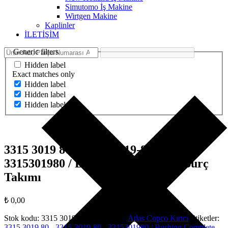
Simutomo İş Makine
Wirtgen Makine
Kaplinler
İLETİŞİM
Generic filters
Hidden label
Exact matches only
Hidden label
Hidden label
Hidden label
3315 3019 80 – 3315-3019-80 –
3315301980 / Bushing Complete – Burç
Takımı
₺
0,00
Stok kodu:
3315 3019 80
Kategoriler:
Atlas Copco Kırıcı
Etiketler:
3315 3019 80 - 3315-3019-80 - 3315301980 / Bushing Complete -