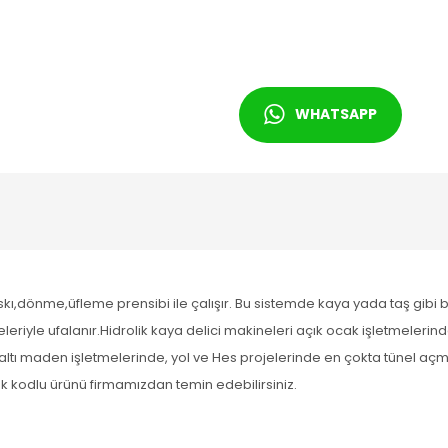
WHATSAPP
skı,dönme,üfleme prensibi ile çalışır. Bu sistemde kaya yada taş gibi 
yle ufalanır.Hidrolik kaya delici makineleri açık ocak işletmelerin
altı maden işletmelerinde, yol ve Hes projelerinde en çokta tünel a
tok kodlu ürünü firmamızdan temin edebilirsiniz.