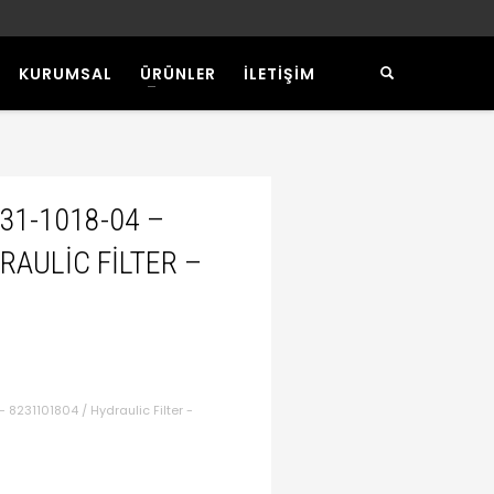
KURUMSAL
ÜRÜNLER
İLETİŞİM
231-1018-04 –
RAULIC FILTER –
 8231101804 / Hydraulic Filter -