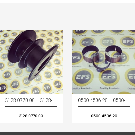
3128 0770 00 – 3128-0770-00 – 3128077000 HOSE DRUM – HORTUM MAKARASI
0500 4536 20 – 0500-4536-20 – 0500453620 / BUSHING- HORTUM MAKARA BURCU
3128 0770 00
0500 4536 20