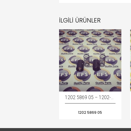
İLGILI ÜRÜNLER
1202 5869 05 – 1202-5869-05 – 1202586905 / THERMOSTAT- TERMOSTAT
1202 5869 05