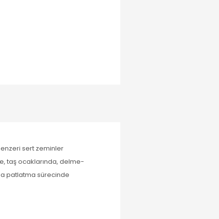
benzeri sert zeminler
de, taş ocaklarında, delme-
çma patlatma sürecinde