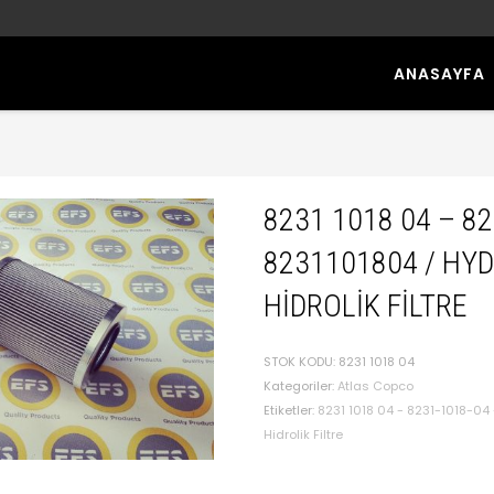
ANASAYFA
8231 1018 04 – 8
8231101804 / HYD
HIDROLIK FILTRE
STOK KODU:
8231 1018 04
Kategoriler:
Atlas Copco
Etiketler:
8231 1018 04 - 8231-1018-04 -
Hidrolik Filtre