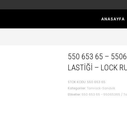
ANASAYFA
550 653 65 – 5506
LASTIĞI – LOCK R
STOK KODU:
550 653 65
Kategoriler:
Tamrock-Sandvik
Etiketler:
550 653 65 - 55065365 / Toz