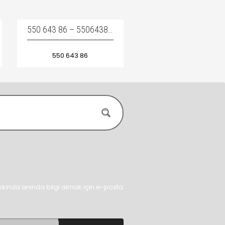
550 643 86 – 55064386 / TOZ LASTIĞI – LOCK RUBBER
550 643 86
kında anında bilgi almak için e-posta