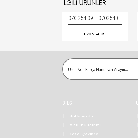
İLGILI ÜRÜNLER
870 254 89 – 87025489 / PRESSURE SWITCH
870 254 89
BİLGİ
Hakkımızda
Gizlilik Bildirimi
Yasal Çekince