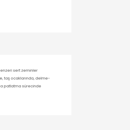
benzeri sert zeminler
de, taş ocaklarında, delme-
çma patlatma sürecinde