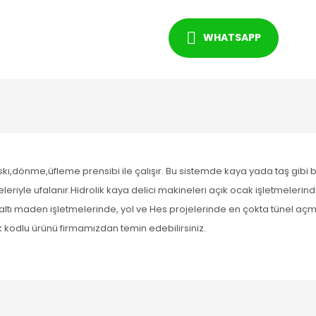
WHATSAPP
skı,dönme,üfleme prensibi ile çalışır. Bu sistemde kaya yada taş gibi 
yle ufalanır.Hidrolik kaya delici makineleri açık ocak işletmelerin
altı maden işletmelerinde, yol ve Hes projelerinde en çokta tünel a
k kodlu ürünü firmamızdan temin edebilirsiniz.