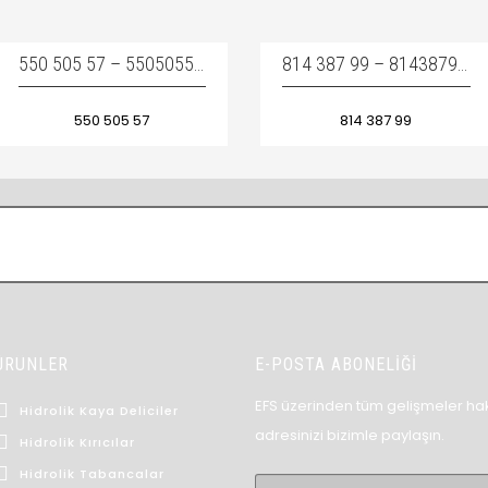
550 505 57 – 55050557 / SLIDE
814 387 99 – 81438799 / RUBBER BUFFER – KIZAK DAYAMA TAKOZU
550 505 57
814 387 99
ÜRÜNLER
E-POSTA ABONELİĞİ
EFS üzerinden tüm gelişmeler hak
Hidrolik Kaya Deliciler
adresinizi bizimle paylaşın.
Hidrolik Kırıcılar
Hidrolik Tabancalar