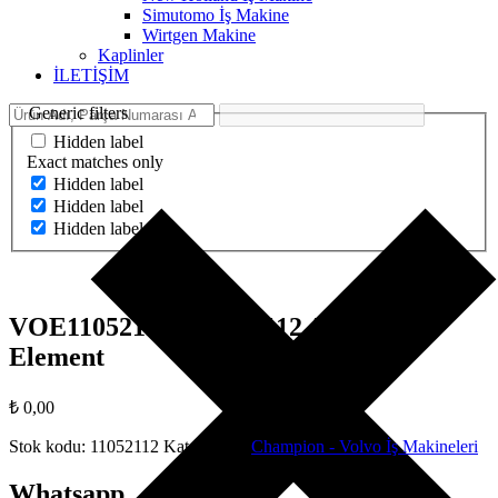
Simutomo İş Makine
Wirtgen Makine
Kaplinler
İLETİŞİM
Generic filters
Hidden label
Exact matches only
Hidden label
Hidden label
Hidden label
VOE11052112 – 11052112 / Rubber
Element
₺
0,00
Stok kodu:
11052112
Kategoriler:
Champion - Volvo İş Makineleri
Whatsapp