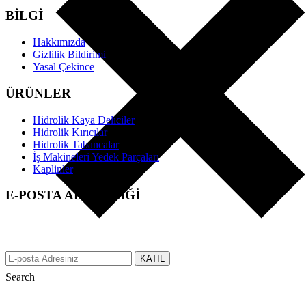
BİLGİ
Hakkımızda
Gizlilik Bildirimi
Yasal Çekince
ÜRÜNLER
Hidrolik Kaya Deliciler
Hidrolik Kırıcılar
Hidrolik Tabancalar
İş Makineleri Yedek Parçaları
Kaplinler
E-POSTA ABONELİĞİ
EFS üzerinden tüm gelişmeler hakkında anında bilgi almak için e-
posta adresinizi bizimle paylaşın.
KATIL
Search
Made with ♥ by tbtcreative.com © 2019 efsgrup.com.tr All rights
reserved.