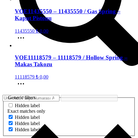
VOE11435550 – 11435550 / Gas Spring –
Kaput Pistonu
11435550
₺
0,00
VOE11118579 – 11118579 / Hollow Spring –
Makas Takozu
11118579
₺
0,00
Generic filters
Hidden label
Exact matches only
Hidden label
Hidden label
Hidden label