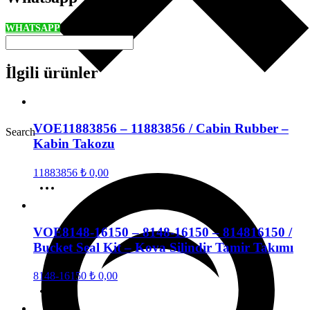
WHATSAPP
İlgili ürünler
VOE11883856 – 11883856 / Cabin Rubber –
Search
Kabin Takozu
11883856
₺
0,00
VOE8148-16150 – 8148-16150 – 814816150 /
Bucket Seal Kit – Kova Silindir Tamir Takımı
8148-16150
₺
0,00