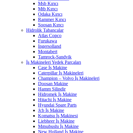
Msb Kırıcı
Mtb Kırıcı
Odaka Kırıcı
Rammer Kırıcı
Soosan Kırıcı
Hidrolik Tabancalar
Atlas Copco
Furukawa
Ingersolland
Montabert
Tamrock-Sandvik
İş Makineleri Yedek Parçaları
Case İş Makine
Caterpillar İş Makineleri
Champion – Volvo İş Makineleri
Doosan Makine
Hamm Silindir
Hidromek İş Makine
Hitachi İş Makine
Hyundai Spare Parts
Jcb İş Makine
Komatsu İş Makinesi
Liebheer İş Makine
Mıtsubushı İş Makine
New Holland İş Makine