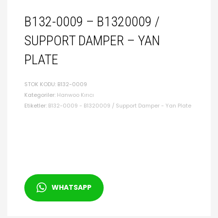
B132-0009 – B1320009 /
SUPPORT DAMPER – YAN
PLATE
STOK KODU:
B132-0009
Kategoriler:
Hanwoo Kırıcı
Etiketler:
B132-0009 - B1320009 / Support Damper - Yan Plate
WHATSAPP