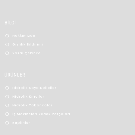
BİLGİ
Hakkımızda
Gizlilik Bildirimi
Yasal Çekince
ÜRÜNLER
Hidrolik Kaya Deliciler
Hidrolik Kırıcılar
Hidrolik Tabancalar
İş Makineleri Yedek Parçaları
Kaplinler