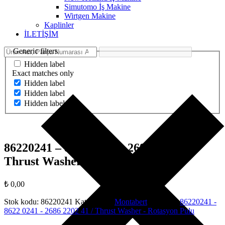
Simutomo İş Makine
Wirtgen Makine
Kaplinler
İLETİŞİM
Generic filters
Hidden label
Exact matches only
Hidden label
Hidden label
Hidden label
86220241 – 8622 0241 – 2686 2202 41 /
Thrust Washer – Rotasyon Pulu
₺
0,00
Stok kodu:
86220241
Kategoriler:
Montabert
Etiketler:
86220241 -
8622 0241 - 2686 2202 41 / Thrust Washer - Rotasyon Pulu