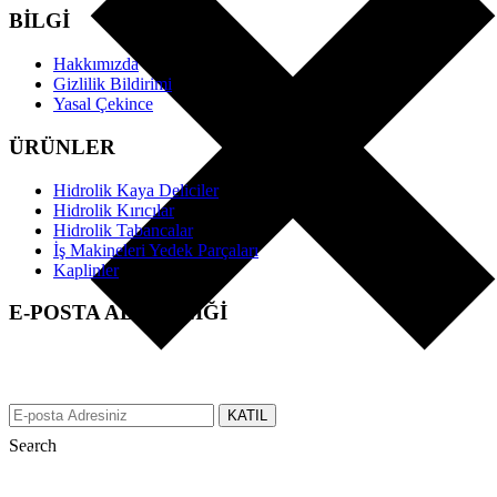
BİLGİ
Hakkımızda
Gizlilik Bildirimi
Yasal Çekince
ÜRÜNLER
Hidrolik Kaya Deliciler
Hidrolik Kırıcılar
Hidrolik Tabancalar
İş Makineleri Yedek Parçaları
Kaplinler
E-POSTA ABONELİĞİ
EFS üzerinden tüm gelişmeler hakkında anında bilgi almak için e-
posta adresinizi bizimle paylaşın.
KATIL
Search
Made with ♥ by tbtcreative.com © 2019 efsgrup.com.tr All rights
reserved.