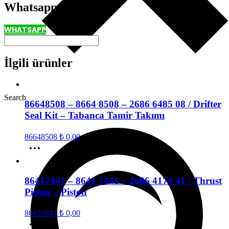
Whatsapp
WHATSAPP
İlgili ürünler
Search
86648508 – 8664 8508 – 2686 6485 08 / Drifter
Seal Kit – Tabanca Tamir Takımı
86648508
₺
0,00
86417441 – 8641 7441 – 2686 4174 41 / Thrust
Piston – Piston
86417441
₺
0,00