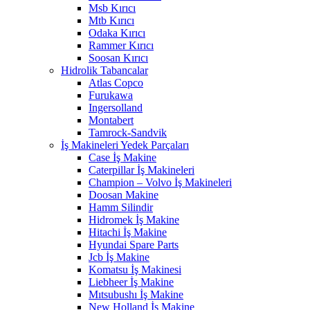
Msb Kırıcı
Mtb Kırıcı
Odaka Kırıcı
Rammer Kırıcı
Soosan Kırıcı
Hidrolik Tabancalar
Atlas Copco
Furukawa
Ingersolland
Montabert
Tamrock-Sandvik
İş Makineleri Yedek Parçaları
Case İş Makine
Caterpillar İş Makineleri
Champion – Volvo İş Makineleri
Doosan Makine
Hamm Silindir
Hidromek İş Makine
Hitachi İş Makine
Hyundai Spare Parts
Jcb İş Makine
Komatsu İş Makinesi
Liebheer İş Makine
Mıtsubushı İş Makine
New Holland İş Makine