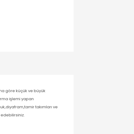
ajına göre küçük ve büyük
kırma işlemi yapan
çuk,diyafram,tamir takımları ve
debilirsiniz.