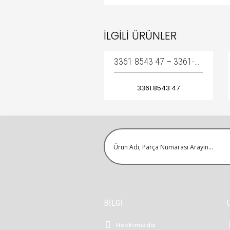
İLGILI ÜRÜNLER
3361 8543 47 – 3361-8543-47 – 3361854347 / BOLT – KAMA PIMI
3361 8543 47
BİLGİ
Hakkımızda