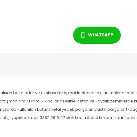
WHATSAPP
 ile çalışan bekoloder ve ekskavatör iş makinelerine takılan makine ton
ataşmanlardır.Hidrolik kırıcılar özellikle beton ve kayalık zeminlerde 
ırıcılarda kullanılan bütün metal yedek parçalar,plastik parçalar (kau
satışı yapılmaktadır.3362 2616 47 stok kodlu ürünü firmamızdan temin e