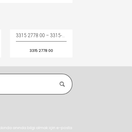
3315 2778 00 – 3315-2778-00 – 3315277800 / STOP RING – DAYAMA BURCU
3315 2778 00
kında anında bilgi almak için e-posta