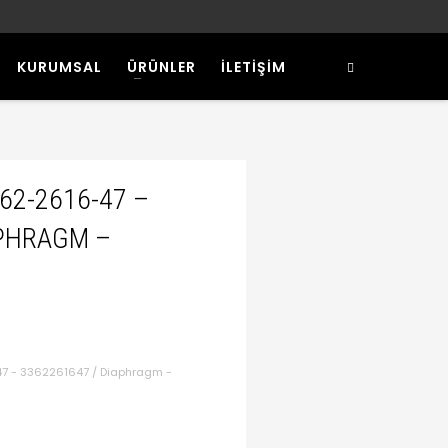
KURUMSAL
ÜRÜNLER
İLETİŞİM
362-2616-47 –
APHRAGM –
7 - 3362261647 / Diaphragm -