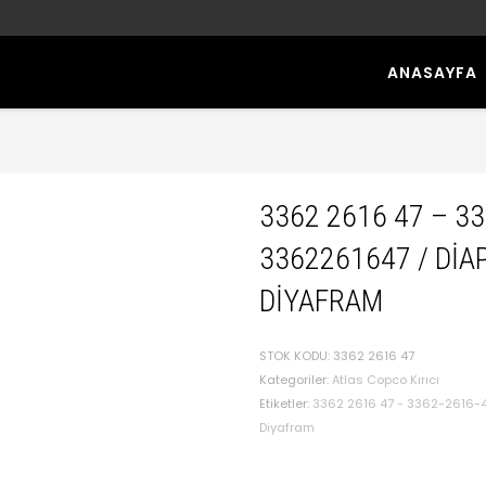
ANASAYFA
3362 2616 47 – 3
3362261647 / DI
DIYAFRAM
STOK KODU:
3362 2616 47
Kategoriler:
Atlas Copco Kırıcı
Etiketler:
3362 2616 47 - 3362-2616-4
Diyafram