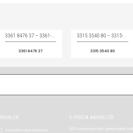
3361 8476 37 – 3361-8476-37 – 3361847637 / SHOCK ABSORBER – YAN TAKOZ
3315 3540 80 – 3315-3540-80 – 3315354080 / BUSHING STANDART COMPLETE – BURÇ TAKIMI
3361 8476 37
3315 3540 80
ÜRÜNLER
E-POSTA ABONELİĞİ
EFS üzerinden tüm gelişmeler hak
Hidrolik Kaya Deliciler